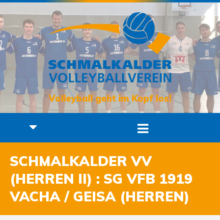
Volleyball geht im Kopf los!
SCHMALKALDER VV
(HERREN II) : SG VFB 1919
VACHA / GEISA (HERREN)