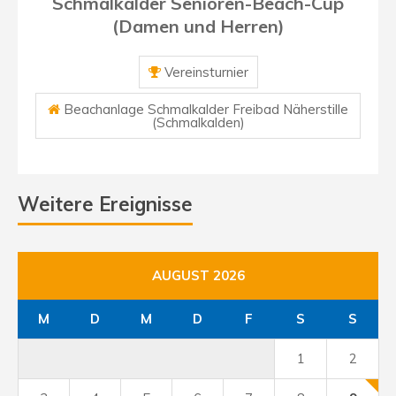
Schmalkalder Senioren-Beach-Cup
(Damen und Herren)
Vereinsturnier
Beachanlage Schmalkalder Freibad Näherstille
(Schmalkalden)
Weitere Ereignisse
AUGUST 2026
M
D
M
D
F
S
S
1
2