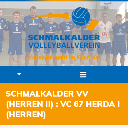
Volleyball geht im Kopf los!
SCHMALKALDER VV
(HERREN II) : VC 67 HERDA I
(HERREN)