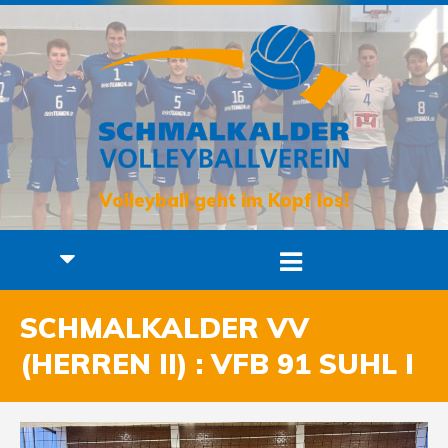
Volleyball geht im Kopf los!
SCHMALKALDER VV
(HERREN II) : VFB 91 SUHL I