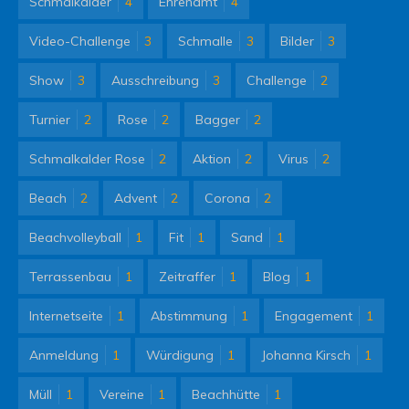
Schmalkalder
4
Ehrenamt
4
Video-Challenge
3
Schmalle
3
Bilder
3
Show
3
Ausschreibung
3
Challenge
2
Turnier
2
Rose
2
Bagger
2
Schmalkalder Rose
2
Aktion
2
Virus
2
Beach
2
Advent
2
Corona
2
Beachvolleyball
1
Fit
1
Sand
1
Terrassenbau
1
Zeitraffer
1
Blog
1
Internetseite
1
Abstimmung
1
Engagement
1
Anmeldung
1
Würdigung
1
Johanna Kirsch
1
Müll
1
Vereine
1
Beachhütte
1