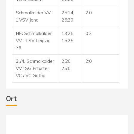
Schmalkalder VV :
25:14,
2:0
1.VSV Jena
25:20
HF:
Schmalkalder
13:25,
0:2
VV : TSV Leipzig
15:25
76
3./4.
Schmalkalder
25:0,
2:0
VV : SG Erfurter
25:0
VC / VC Gotha
Ort