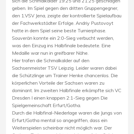
sich die Schmalkalder 19:25 und 21:25 geschlagen
geben. Im Spiel gegen den dritten Gruppengegner,
den 1.VSV Jena, zeigte der kontrollierte Spielaufbau
der Fachwerkstädter Erfolge. Andriy Pustovoyt
hatte in dem Spiel seine beste Turnierphase.
Souverän konnte ein 2:0-Sieg verbucht werden,
was den Einzug ins Halbfinale bedeutete. Eine
Medaille war nun in greifbarer Nähe.
Hier trafen die Schmalkalder auf den
Sachsenmeister TSV Leipzig. Leider waren dabei
die Schützlinge um Trainer Henke chancenlos. Die
körperlichen Vorteile der Sachsen waren zu
dominant. Im zweiten Halbfinale erkämpfte sich VC
Dresden I einen knappen 2:1-Sieg gegen Die
Spielgemeinschaft Erfurt/Gotha.
Durch die Halbfinal-Niederlage waren die Jungs von
Erfurt/Gotha mental so angegriffen, dass ein
Weiterspielen scheinbar nicht möglich war. Der