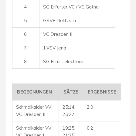
4.
SG Erfurter VC / VC Gotha
5.
GSVE Delitzsch
6.
VC Dresden II
7.
1.VSV Jena
8.
SG Erfurt electronic
BEGEGNUNGEN
SÄTZE
ERGEBNISSE
Schmalkalder VV :
25:14,
2:0
VC Dresden II
25:22
Schmalkalder VV :
19:25,
0:2
VC Dresden I
21:25