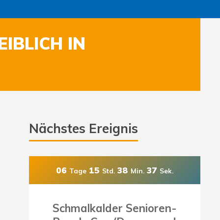
IBLICH IN
Nächstes Ereignis
06
15
38
36
Tage
Std.
Min.
Sek.
Schmalkalder Senioren-