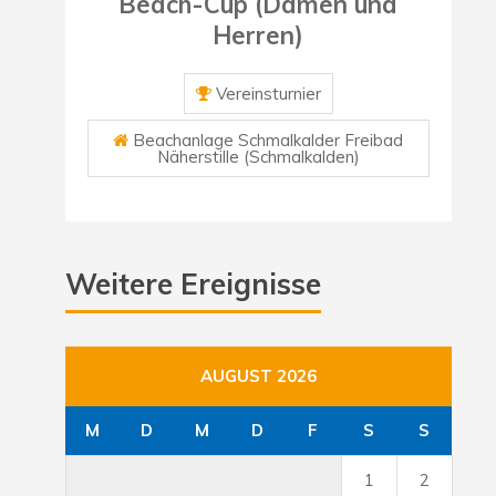
Beach-Cup (Damen und
Herren)
Vereinsturnier
Beachanlage Schmalkalder Freibad
Näherstille (Schmalkalden)
Weitere Ereignisse
AUGUST 2026
M
D
M
D
F
S
S
1
2