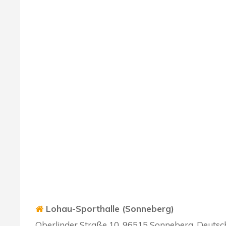
Lohau-Sporthalle (Sonneberg)
Oberlinder Straße 10, 96515 Sonneberg, Deutsc