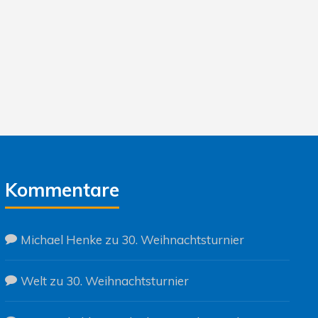
Kommentare
Michael Henke
zu
30. Weihnachtsturnier
Welt
zu
30. Weihnachtsturnier