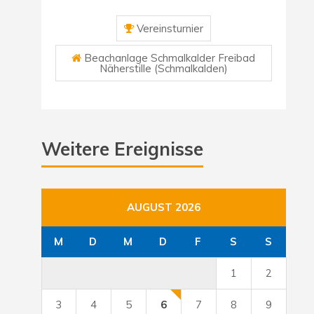
Vereinsturnier
Beachanlage Schmalkalder Freibad
Näherstille (Schmalkalden)
Weitere Ereignisse
AUGUST 2026
M
D
M
D
F
S
S
1
2
3
4
5
6
7
8
9