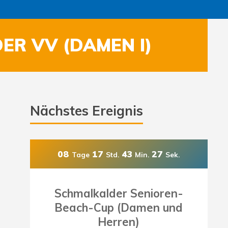
DER VV (DAMEN I)
Nächstes Ereignis
08
17
43
24
Tage
Std.
Min.
Sek.
Schmalkalder Senioren-
Beach-Cup (Damen und
Herren)