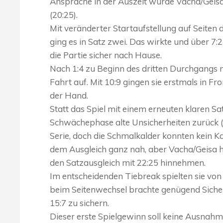
Ansprache in der Auszeit wurde Vacha/Geisa 
(20:25).
Mit veränderter Startaufstellung auf Seiten
ging es in Satz zwei. Das wirkte und über 7:
die Partie sicher nach Hause.
Nach 1:4 zu Beginn des dritten Durchgangs 
Fahrt auf. Mit 10:9 gingen sie erstmals in Fr
der Hand.
Statt das Spiel mit einem erneuten klaren Sat
Schwächephase alte Unsicherheiten zurück (
Serie, doch die Schmalkalder konnten kein Ka
dem Ausgleich ganz nah, aber Vacha/Geisa h
den Satzausgleich mit 22:25 hinnehmen.
Im entscheidenden Tiebreak spielten sie von 
beim Seitenwechsel brachte genügend Sicherh
15:7 zu sichern.
Dieser erste Spielgewinn soll keine Ausna