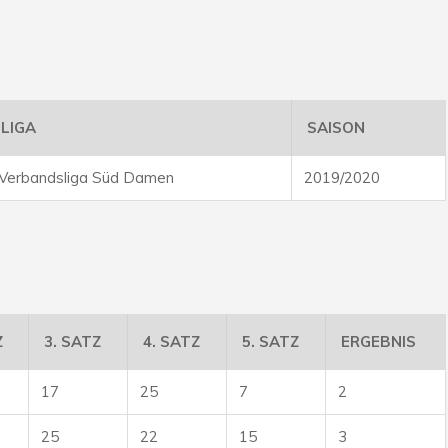
LIGA
SAISON
Verbandsliga Süd Damen
2019/2020
Z
3. SATZ
4. SATZ
5. SATZ
ERGEBNIS
17
25
7
2
25
22
15
3