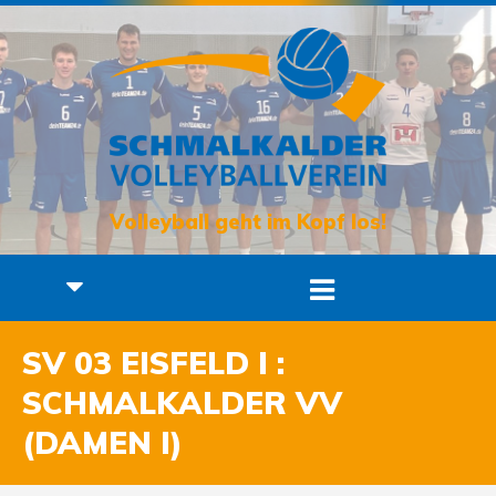
Volleyball geht im Kopf los!
SV 03 EISFELD I :
SCHMALKALDER VV
(DAMEN I)