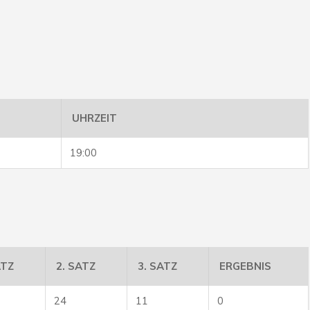
UHRZEIT
19:00
ATZ
2. SATZ
3. SATZ
ERGEBNIS
24
11
0