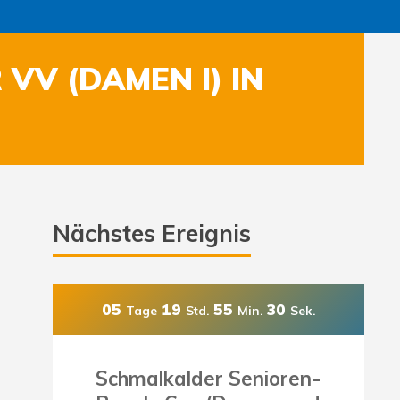
 (DAMEN I) IN S
Nächstes Ereignis
05
19
55
27
Tage
Std.
Min.
Sek.
Schmalkalder Senioren-