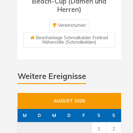
Beach-Cup (Damen und
Herren)
Vereinsturnier
Beachanlage Schmalkalder Freibad
Näherstille (Schmalkalden)
Weitere Ereignisse
AUGUST 2026
M
D
M
D
F
S
S
1
2