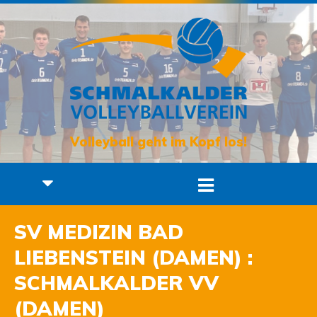
Volleyball geht im Kopf los!
SV MEDIZIN BAD
LIEBENSTEIN (DAMEN) :
SCHMALKALDER VV
(DAMEN)