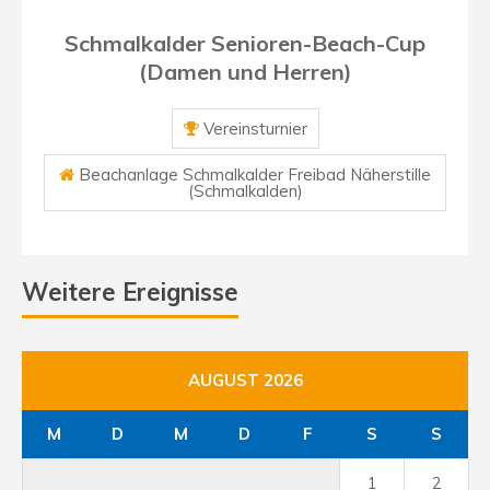
Schmalkalder Senioren-Beach-Cup
(Damen und Herren)
Vereinsturnier
Beachanlage Schmalkalder Freibad Näherstille
(Schmalkalden)
Weitere Ereignisse
AUGUST 2026
M
D
M
D
F
S
S
1
2