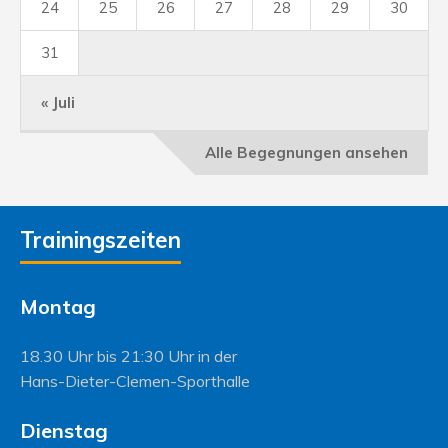
24
25
26
27
28
29
30
31
« Juli
Alle Begegnungen ansehen
Trainingszeiten
Montag
18.30 Uhr bis 21:30 Uhr in der
Hans-Dieter-Clemen-Sporthalle
Dienstag