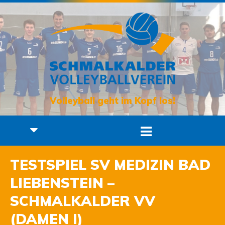
Volleyball geht im Kopf los!
TESTSPIEL SV MEDIZIN BAD
LIEBENSTEIN –
SCHMALKALDER VV
(DAMEN I)