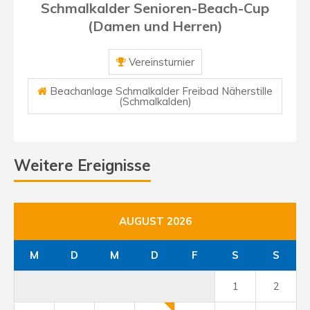
Schmalkalder Senioren-Beach-Cup
(Damen und Herren)
Vereinsturnier
Beachanlage Schmalkalder Freibad Näherstille
(Schmalkalden)
Weitere Ereignisse
AUGUST 2026
M
D
M
D
F
S
S
1
2