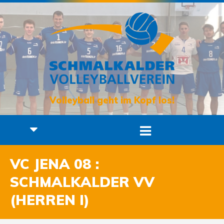
Volleyball geht im Kopf los!
VC JENA 08 :
SCHMALKALDER VV
(HERREN I)