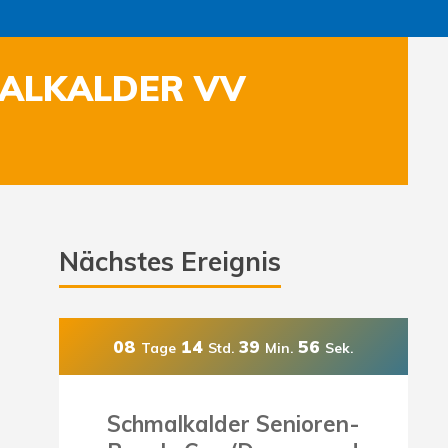
MALKALDER VV
Nächstes Ereignis
08
14
39
54
Tage
Std.
Min.
Sek.
Schmalkalder Senioren-