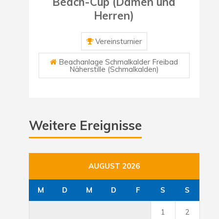
Beach-Cup (Damen und
Herren)
Vereinsturnier
Beachanlage Schmalkalder Freibad
Näherstille (Schmalkalden)
Weitere Ereignisse
AUGUST 2026
M
D
M
D
F
S
S
1
2