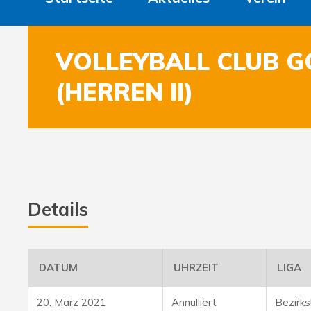
VOLLEYBALL CLUB G
(HERREN II)
Details
DATUM
UHRZEIT
LIGA
20. März 2021
Annulliert
Bezirk