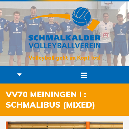
Volleyball geht im Kopf los!
VV70 MEININGEN I :
SCHMALIBUS (MIXED)