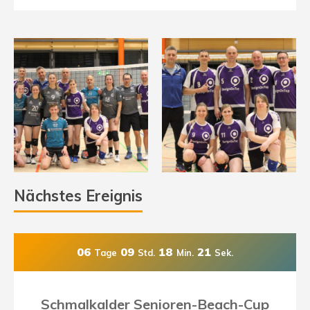
Nächstes Ereignis
06
09
18
19
Tage
Std.
Min.
Sek.
Schmalkalder Senioren-Beach-Cup