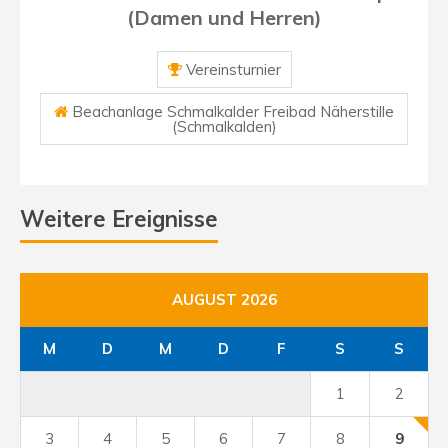
(Damen und Herren)
Vereinsturnier
Beachanlage Schmalkalder Freibad Näherstille
(Schmalkalden)
Weitere Ereignisse
AUGUST 2026
M
D
M
D
F
S
S
1
2
3
4
5
6
7
8
9