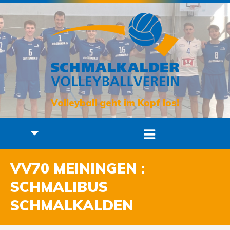
Volleyball geht im Kopf los!
VV70 MEININGEN :
SCHMALIBUS
SCHMALKALDEN