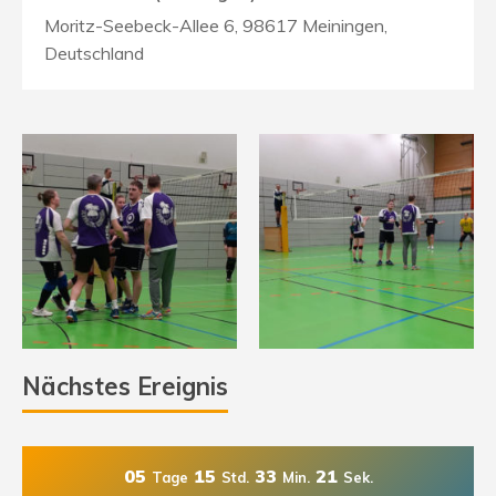
Moritz-Seebeck-Allee 6, 98617 Meiningen,
Deutschland
Nächstes Ereignis
05
15
33
20
Tage
Std.
Min.
Sek.