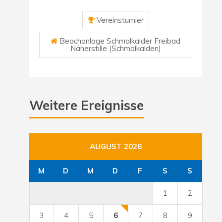
Vereinsturnier
Beachanlage Schmalkalder Freibad
Näherstille (Schmalkalden)
Weitere Ereignisse
AUGUST 2026
M
D
M
D
F
S
S
1
2
3
4
5
6
7
8
9