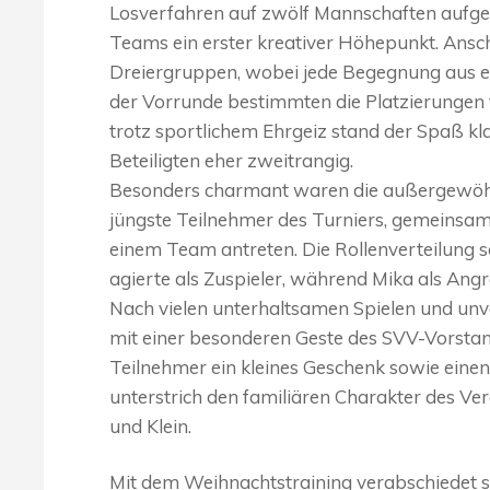
Losverfahren auf zwölf Mannschaften aufget
Teams ein erster kreativer Höhepunkt. Ansch
Dreiergruppen, wobei jede Begegnung aus ei
der Vorrunde bestimmten die Platzierungen f
trotz sportlichem Ehrgeiz stand der Spaß kl
Beteiligten eher zweitrangig.
Besonders charmant waren die außergewöhnl
jüngste Teilnehmer des Turniers, gemeinsam
einem Team antreten. Die Rollenverteilung s
agierte als Zuspieler, während Mika als Angr
Nach vielen unterhaltsamen Spielen und un
mit einer besonderen Geste des SVV-Vorstands
Teilnehmer ein kleines Geschenk sowie ein
unterstrich den familiären Charakter des Ver
und Klein.
Mit dem Weihnachtstraining verabschiedet si