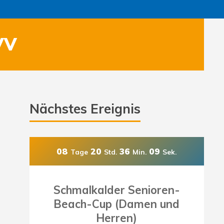
VV
Nächstes Ereignis
08
20
36
07
Tage
Std.
Min.
Sek.
Schmalkalder Senioren-
Beach-Cup (Damen und
Herren)