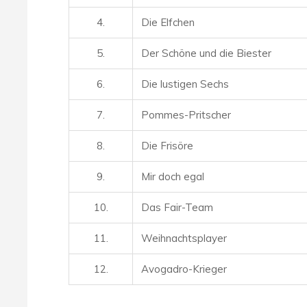
4.
Die Elfchen
5.
Der Schöne und die Biester
6.
Die lustigen Sechs
7.
Pommes-Pritscher
8.
Die Frisöre
9.
Mir doch egal
10.
Das Fair-Team
11.
Weihnachtsplayer
12.
Avogadro-Krieger