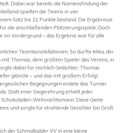
eilt. Dabei war bereits die Namensfindung der
ließend spielten die Teams in vier
nem Satz bis 21 Punkte bestand. Die Ergebnisse
ür die anschließenden Platzierungsspiele. Doch
ar im Vordergrund – das Ergebnis war für alle
ichen Teamkonstellationen. So durfte Mika, der
 mit Thomas, dem größten Spieler des Vereins, in
orgte dabei für reichlich Gelächter: Thomas
eifer glänzte – und das mit großem Erfolg!
vergesslichen Begegnungen endete das Turnier
: Statt einer Siegerehrung erhielt jeder
en Schokoladen-Weihnachtsmann. Diese Geste
eins und sorgte für strahlende Gesichter bei Groß
ch der Schmalkalder VV in eine kleine