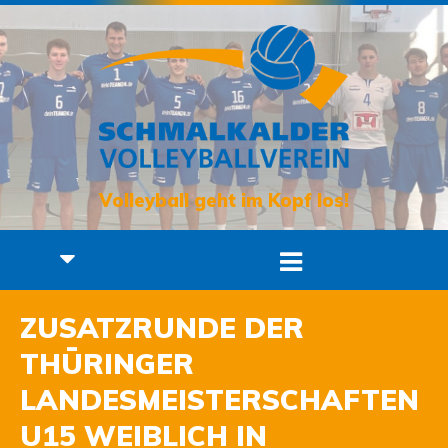
Volleyball geht im Kopf los!
ZUSATZRUNDE DER
THÜRINGER
LANDESMEISTERSCHAFTEN
U15 WEIBLICH IN