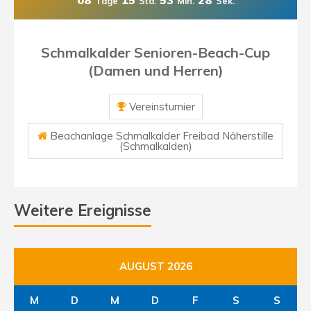
08
15
53
28
Tage
Std.
Min.
Sek.
Schmalkalder Senioren-Beach-Cup
(Damen und Herren)
Vereinsturnier
Beachanlage Schmalkalder Freibad Näherstille
(Schmalkalden)
Weitere Ereignisse
AUGUST 2026
M
D
M
D
F
S
S