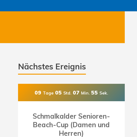
Nächstes Ereignis
09
05
07
53
Tage
Std.
Min.
Sek.
Schmalkalder Senioren-
Beach-Cup (Damen und
Herren)