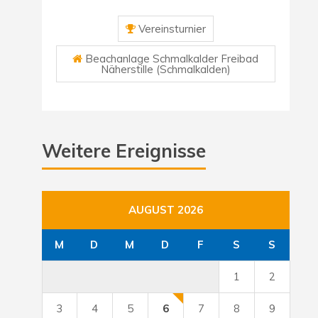
Vereinsturnier
Beachanlage Schmalkalder Freibad
Näherstille (Schmalkalden)
Weitere Ereignisse
AUGUST 2026
M
D
M
D
F
S
S
1
2
3
4
5
6
7
8
9