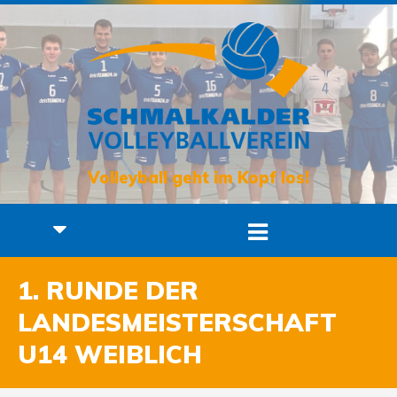
Volleyball geht im Kopf los!
1. RUNDE DER
LANDESMEISTERSCHAFT
U14 WEIBLICH