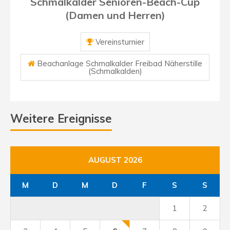
Schmalkalder Senioren-Beach-Cup
(Damen und Herren)
Vereinsturnier
Beachanlage Schmalkalder Freibad Näherstille
(Schmalkalden)
Weitere Ereignisse
AUGUST 2026
M
D
M
D
F
S
S
1
2