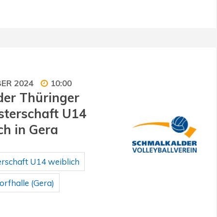
BER 2024
10:00
der Thüringer
terschaft U14
ch in Gera
rschaft U14 weiblich
rfhalle (Gera)