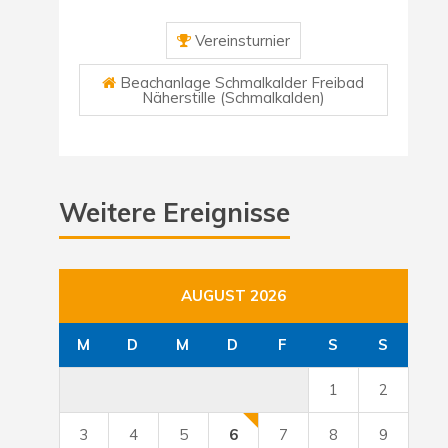
Vereinsturnier
Beachanlage Schmalkalder Freibad
Näherstille (Schmalkalden)
Weitere Ereignisse
AUGUST 2026
M
D
M
D
F
S
S
1
2
3
4
5
6
7
8
9