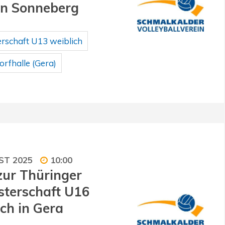
in Sonneberg
rschaft U13 weiblich
rfhalle (Gera)
ST 2025
10:00
zur Thüringer
terschaft U16
ch in Gera