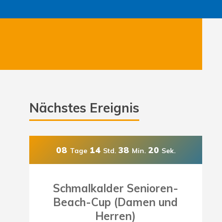
Nächstes Ereignis
08
14
38
18
Tage
Std.
Min.
Sek.
Schmalkalder Senioren-
Beach-Cup (Damen und
Herren)