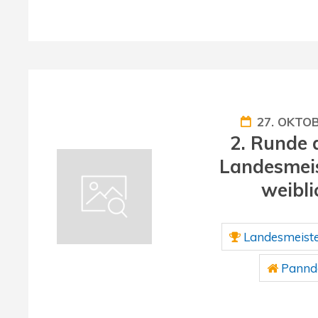
27. OKTO
2. Runde 
Landesmeis
weibli
Landesmeiste
Panndo