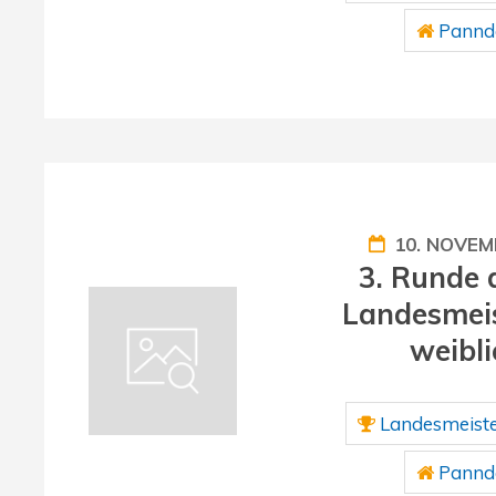
Panndo
10. NOVEM
3. Runde 
Landesmeis
weibli
Landesmeiste
Panndo