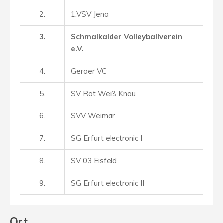
2.
1.VSV Jena
3.
Schmalkalder Volleyballverein
e.V.
4.
Geraer VC
5.
SV Rot Weiß Knau
6.
SVV Weimar
7.
SG Erfurt electronic I
8.
SV 03 Eisfeld
9.
SG Erfurt electronic II
Ort