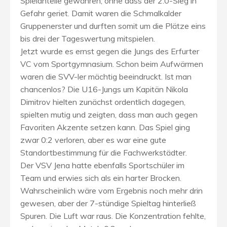
Spielanteile gewähren, ohne dass der 2:0-Sieg in
Gefahr geriet. Damit waren die Schmalkalder
Gruppenerster und durften somit um die Plätze eins
bis drei der Tageswertung mitspielen.
Jetzt wurde es ernst gegen die Jungs des Erfurter
VC vom Sportgymnasium. Schon beim Aufwärmen
waren die SVV-ler mächtig beeindruckt. Ist man
chancenlos? Die U16-Jungs um Kapitän Nikola
Dimitrov hielten zunächst ordentlich dagegen,
spielten mutig und zeigten, dass man auch gegen
Favoriten Akzente setzen kann. Das Spiel ging
zwar 0:2 verloren, aber es war eine gute
Standortbestimmung für die Fachwerkstädter.
Der VSV Jena hatte ebenfalls Sportschüler im
Team und erwies sich als ein harter Brocken.
Wahrscheinlich wäre vom Ergebnis noch mehr drin
gewesen, aber der 7-stündige Spieltag hinterließ
Spuren. Die Luft war raus. Die Konzentration fehlte,