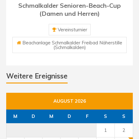
Schmalkalder Senioren-Beach-Cup
(Damen und Herren)
Vereinsturnier
Beachanlage Schmalkalder Freibad Näherstille
(Schmalkalden)
Weitere Ereignisse
AUGUST 2026
M
D
M
D
F
S
S
1
2