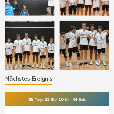
Nächstes Ereignis
05
23
10
43
Tage
Std.
Min.
Sek.