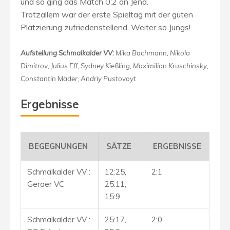
und so ging das Match 0:2 an Jena.
Trotzallem war der erste Spieltag mit der guten
Platzierung zufriedenstellend. Weiter so Jungs!
Aufstellung Schmalkalder VV:
Mika Bachmann, Nikola
Dimitrov, Julius Eff, Sydney Kießling, Maximilian Kruschinsky,
Constantin Mäder, Andriy Pustovoyt
Ergebnisse
BEGEGNUNGEN
SÄTZE
ERGEBNISSE
Schmalkalder VV :
12:25,
2:1
Geraer VC
25:11,
15:9
Schmalkalder VV :
25:17,
2:0