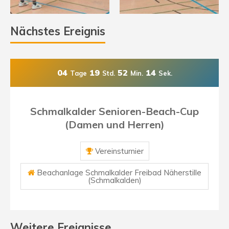
Nächstes Ereignis
04
19
52
13
Tage
Std.
Min.
Sek.
Schmalkalder Senioren-Beach-Cup
(Damen und Herren)
Vereinsturnier
Beachanlage Schmalkalder Freibad Näherstille
(Schmalkalden)
Weitere Ereignisse