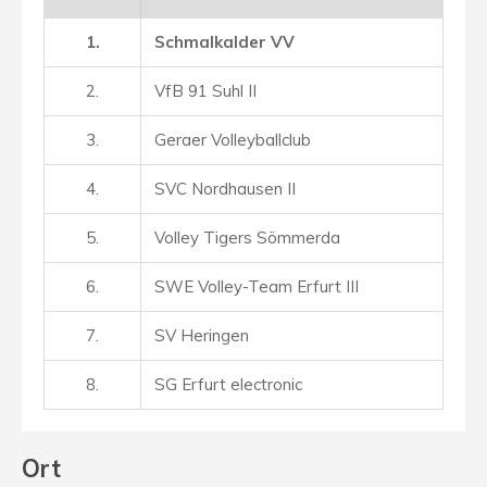
1.
Schmalkalder VV
2.
VfB 91 Suhl II
3.
Geraer Volleyballclub
4.
SVC Nordhausen II
5.
Volley Tigers Sömmerda
6.
SWE Volley-Team Erfurt III
7.
SV Heringen
8.
SG Erfurt electronic
Ort