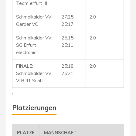
Team erfurt III
Schmalkalder VV :
27:25,
2:0
Geraer VC
25:17
Schmalkalder VV :
25:15,
2:0
SG Erfurt
25:11
electronic I
FINALE:
25:18,
2:0
Schmalkalder VV :
25:21
VfB 91 Suhl II
.
Platzierungen
PLÄTZE
MANNSCHAFT