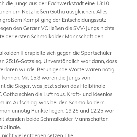
h die Jungs aus der Fachwerkstadt eine 13:10-
ionen am Netz ließen Gotha ausgleichen. Alles
h großem Kampf ging der Entscheidungssatz
gegen den Geraer VC ließen die SVV-Jungs nichts
rte der ersten Schmalkalder Mannschaft den
alden II erspielte sich gegen die Sportschüler
en 25:16-Satzsieg. Unverständlich war dann, dass
verloren wurde. Beruhigende Worte waren nötig,
 können. Mit 15:8 waren die Jungs von
t die Sieger, was jetzt schon das Halbfinale
 Gotha schien die Luft raus. Kraft- und ideenlos
llem im Aufschlag, was bei den Schmalkaldern
eß man unnötig Punkte liegen. 19:25 und 12:25 war
it standen beide Schmalkalder Mannschaften,
lbfinale.
nicht viel entgegen setzen. Die