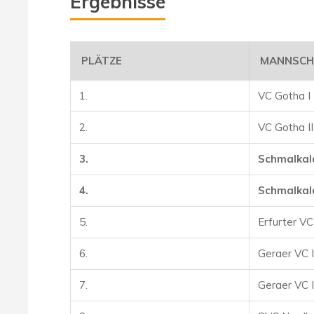
Ergebnisse
PLÄTZE
MANNSCH
1.
VC Gotha I
2.
VC Gotha II
3.
Schmalkal
4.
Schmalkald
5.
Erfurter VC
6.
Geraer VC I
7.
Geraer VC I