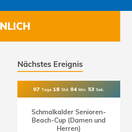
NLICH
Nächstes Ereignis
07
18
04
50
Tage
Std.
Min.
Sek.
Schmalkalder Senioren-
Beach-Cup (Damen und
Herren)