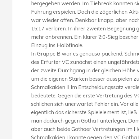
hergegeben werden. Im Tiebreak konnten sic
Führung erspielen. Doch die zögerlichen Akt
war wieder offen. Denkbar knapp, aber nac
15:17 verloren. In ihrer zweiten Begegnung 
mehr anbrennen. Ein klarer 2:0-Sieg besche
Einzug ins Halbfinale.
In Gruppe B war es genauso packend. Schmalk
des Erfurter VC zunächst einen ungefährdet
der zweite Durchgang in der gleichen Höhe 
um die eigenen Stärken besser ausspielen zu
Schmalkalden II im Entscheidungssatz verdien
bedeutete. Gegen die erste Vertretung des VC
schlichen sich unerwartet Fehler ein. Vor a
eigentlich das sicherste Spielelement ist, li
man dadurch gegen Gotha I unterlegen. Dam
aber auch beide Gothaer Vertretungen im Ha
Schmalkalden I konnte gegen den VC Gotha I 