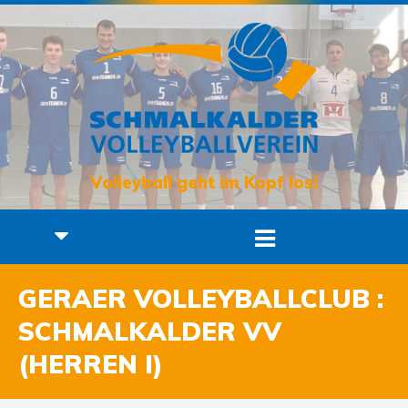
Volleyball geht im Kopf los!
GERAER VOLLEYBALLCLUB :
SCHMALKALDER VV
(HERREN I)