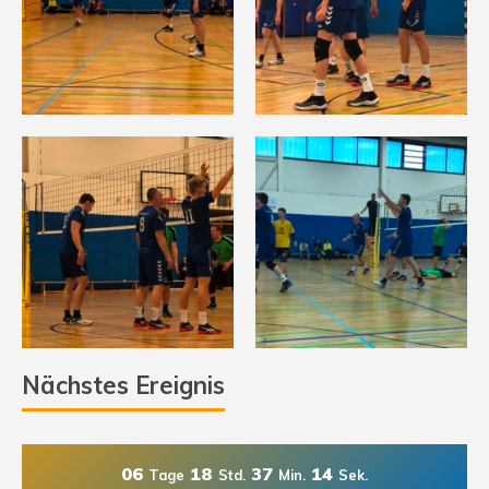
Nächstes Ereignis
06
18
37
14
Tage
Std.
Min.
Sek.