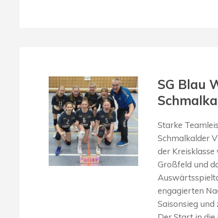
SG Blau W
Schmalkal
Starke Teamlei
Schmalkalder V
der Kreisklasse
Großfeld und d
Auswärtsspielta
engagierten Na
Saisonsieg und 
Der Start in di