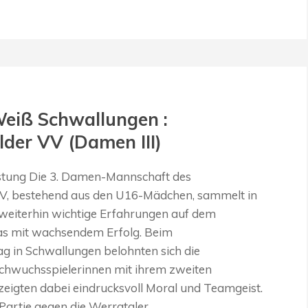
eiß Schwallungen :
der VV (Damen III)
stung Die 3. Damen-Mannschaft des
V, bestehend aus den U16-Mädchen, sammelt in
 weiterhin wichtige Erfahrungen auf dem
as mit wachsendem Erfolg. Beim
g in Schwallungen belohnten sich die
chwuchsspielerinnen mit ihrem zweiten
zeigten dabei eindrucksvoll Moral und Teamgeist.
e Partie gegen die Werrataler…