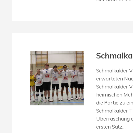
Schmalkal
Schmalkalder V
erwarteten Nac
Schmalkalder V
heimischen Mehr
die Partie zu e
Schmalkalder T
Überraschung au
ersten Satz…