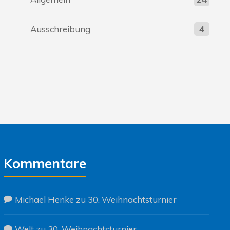
Ausschreibung
4
Kommentare
Michael Henke
zu
30. Weihnachtsturnier
Welt
zu
30. Weihnachtsturnier