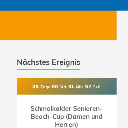
Nächstes Ereignis
08
00
31
55
Tage
Std.
Min.
Sek.
Schmalkalder Senioren-
Beach-Cup (Damen und
Herren)