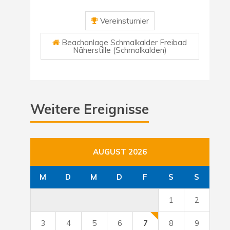
Vereinsturnier
Beachanlage Schmalkalder Freibad
Näherstille (Schmalkalden)
Weitere Ereignisse
AUGUST 2026
M
D
M
D
F
S
S
1
2
3
4
5
6
7
8
9